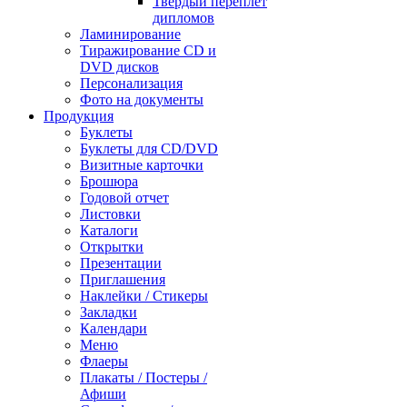
Твердый переплет
дипломов
Ламинирование
Тиражирование CD и
DVD дисков
Персонализация
Фото на документы
Продукция
Буклеты
Буклеты для CD/DVD
Визитные карточки
Брошюра
Годовой отчет
Листовки
Каталоги
Открытки
Презентации
Приглашения
Наклейки / Стикеры
Закладки
Календари
Меню
Флаеры
Плакаты / Постеры /
Афиши