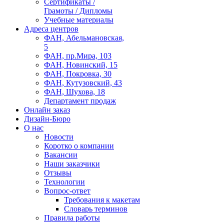
Сертификаты /
Грамоты / Дипломы
Учебные материалы
Адреса центров
ФАН, Абельмановская,
5
ФАН, пр.Мира, 103
ФАН, Новинский, 15
ФАН, Покровка, 30
ФАН, Кутузовский, 43
ФАН, Шухова, 18
Департамент продаж
Онлайн заказ
Дизайн-Бюро
О нас
Новости
Коротко о компании
Вакансии
Наши заказчики
Отзывы
Технологии
Вопрос-ответ
Требования к макетам
Словарь терминов
Правила работы