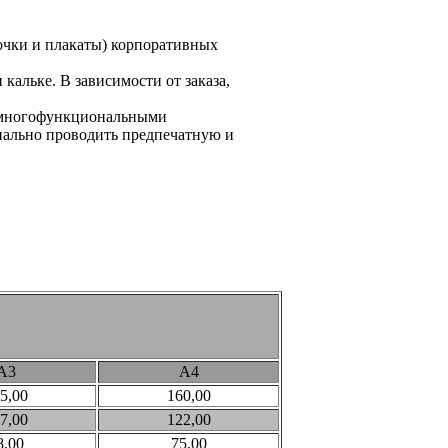
очки и плакаты) корпоративных
кальке. В зависимости от заказа,
 многофункциональными
нально проводить предпечатную и
А3
А4
5,00
160,00
7,00
122,00
8,00
75,00