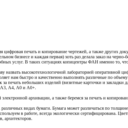
я цифровая печать и копирование чертежей, а также других доку
льном бизнесе и каждая первая) хоть раз делала заказ на черно
обных услуг. В таких ситуациях копицентры ФАН именно то, чт
у назвать высокотехнологичной лабораторией оперативной ци
яет нам быстро и качественно выполнять различные по объему 
к за печать небольших изделий (визитные карточки и закладки д
А3, А4, А0 и А0+.
электронной архивации, а также беремся за печать и копирован
различных видах бумаги. Бумага может различаться по толщине
используем в работе, всегда экологически сертифицирована. Цвет
в, архитекторов.