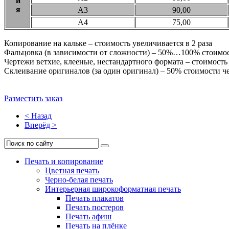
и
я
А3
90,00
А4
75,00
Копирование на кальке – стоимость увеличивается в 2 раза
Фальцовка (в зависимости от сложности) – 50%…100% стоимо
Чертежи ветхие, клееные, нестандартного формата – стоимос
Склеивание оригиналов (за один оригинал) – 50% стоимости ч
Разместить заказ
< Назад
Вперёд >
Печать и копирование
Цветная печать
Черно-белая печать
Интерьерная широкоформатная печать
Печать плакатов
Печать постеров
Печать афиш
Печать на плёнке