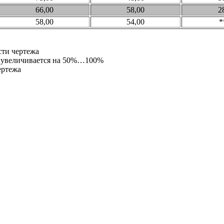
66,00
58,00
2
58,00
54,00
*
сти чертежа
ть увеличивается на 50%…100%
ертежа