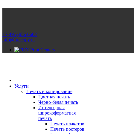
+7(495) 956 6602
info@funcopy.ru
Услуги
Печать и копирование
Цветная печать
Черно-белая печать
Интерьерная
широкоформатная
печать
Печать плакатов
Печать постеров