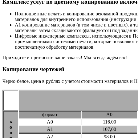
Комплекс услуг по цветному копированию включ
Полноцветные печать и копирование рекламной продукци
материалов для внутреннего использования (инструкции 
А1 копирование материалов (в том числе и цветных), а та
материалы затем складываются (фальцуются) под заданн
Цифровые инженерные комплексы, использующиеся в П
промышленными системами печати, которые позволяют не
постпечатную обработку материалов.
Приходите и приносите ваши заказы! Мы всегда ждём вас!
Копирование чертежей
Черно-белое, цена в рублях с учетом стоимости материалов и 
формат
А0
к
А0
116,00
о
А1
107,00
п
А2
98,00