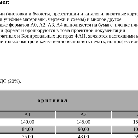
ает:
и (листовки и буклеты, презентации и каталоги, визитные карт
и учебные материалы, чертежи и схемы) и многое другое.
кже форматов А0, А2, А3, А4 выполняется на бумаге, пленке или 
ый формат и брошюруются в тома проектной документации.
ечатных и Копировальных центрах ФАН, являются настоящими
 только быстро и качественно выполнять печать, но профессио
НДС (20%).
о р и г и н а л
А1
А2
140,00
145,00
15
84,00
90,00
10
75,00
48,00
5