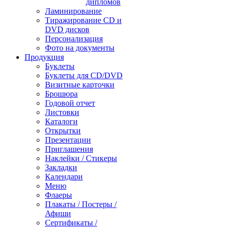
дипломов
Ламинирование
Тиражирование CD и
DVD дисков
Персонализация
Фото на документы
Продукция
Буклеты
Буклеты для CD/DVD
Визитные карточки
Брошюра
Годовой отчет
Листовки
Каталоги
Открытки
Презентации
Приглашения
Наклейки / Стикеры
Закладки
Календари
Меню
Флаеры
Плакаты / Постеры /
Афиши
Сертификаты /