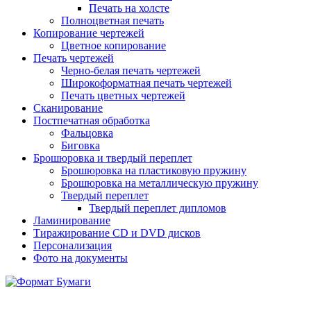
Печать на холсте
Полноцветная печать
Копирование чертежей
Цветное копирование
Печать чертежей
Черно-белая печать чертежей
Широкоформатная печать чертежей
Печать цветных чертежей
Сканирование
Постпечатная обработка
Фальцовка
Биговка
Брошюровка и твердый переплет
Брошюровка на пластиковую пружину
Брошюровка на металлическую пружину
Твердый переплет
Твердый переплет дипломов
Ламинирование
Тиражирование CD и DVD дисков
Персонализация
Фото на документы