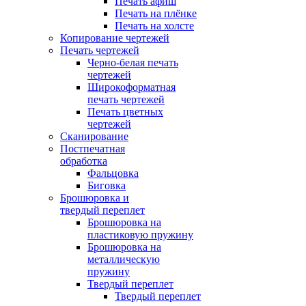
Печать афиш
Печать на плёнке
Печать на холсте
Копирование чертежей
Печать чертежей
Черно-белая печать
чертежей
Широкоформатная
печать чертежей
Печать цветных
чертежей
Сканирование
Постпечатная
обработка
Фальцовка
Биговка
Брошюровка и
твердый переплет
Брошюровка на
пластиковую пружину
Брошюровка на
металлическую
пружину
Твердый переплет
Твердый переплет