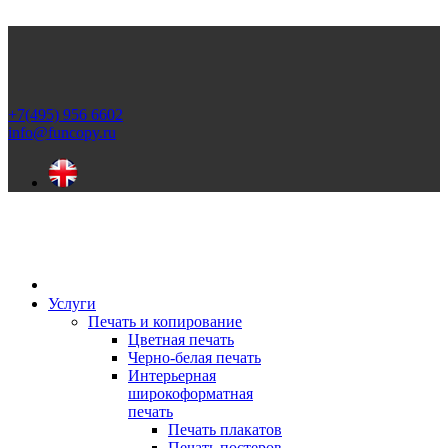
+7(495) 956 6602
info@funcopy.ru
Услуги
Печать и копирование
Цветная печать
Черно-белая печать
Интерьерная
широкоформатная
печать
Печать плакатов
Печать постеров