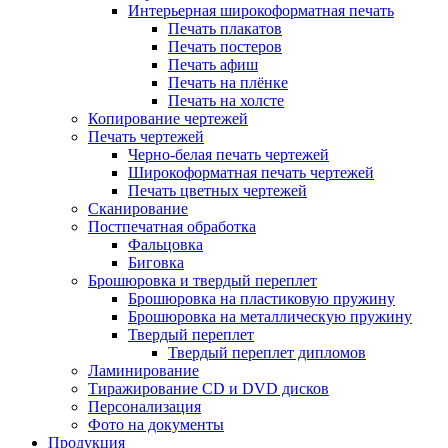
Интерьерная широкоформатная печать
Печать плакатов
Печать постеров
Печать афиш
Печать на плёнке
Печать на холсте
Копирование чертежей
Печать чертежей
Черно-белая печать чертежей
Широкоформатная печать чертежей
Печать цветных чертежей
Сканирование
Постпечатная обработка
Фальцовка
Биговка
Брошюровка и твердый переплет
Брошюровка на пластиковую пружину
Брошюровка на металлическую пружину
Твердый переплет
Твердый переплет дипломов
Ламинирование
Тиражирование CD и DVD дисков
Персонализация
Фото на документы
Продукция