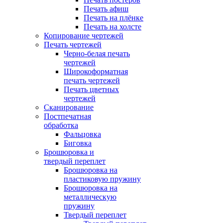
Печать афиш
Печать на плёнке
Печать на холсте
Копирование чертежей
Печать чертежей
Черно-белая печать
чертежей
Широкоформатная
печать чертежей
Печать цветных
чертежей
Сканирование
Постпечатная
обработка
Фальцовка
Биговка
Брошюровка и
твердый переплет
Брошюровка на
пластиковую пружину
Брошюровка на
металлическую
пружину
Твердый переплет