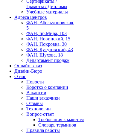
Сертификаты /
Грамоты / Дипломы
Учебные материалы
Адреса центров
ФАН, Абельмановская,
5
ФАН, пр.Мира, 103
ФАН, Новинский, 15
ФАН, Покровка, 30
ФАН, Кутузовский, 43
ФАН, Шухова, 18
Департамент продаж
Онлайн заказ
Дизайн-Бюро
О нас
Новости
Коротко о компании
Вакансии
Наши заказчики
Отзывы
Технологии
Вопрос-ответ
Требования к макетам
Словарь терминов
Правила работы