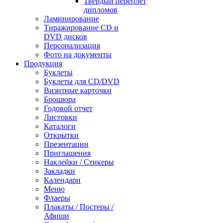
Твердый переплет
дипломов
Ламинирование
Тиражирование CD и
DVD дисков
Персонализация
Фото на документы
Продукция
Буклеты
Буклеты для CD/DVD
Визитные карточки
Брошюра
Годовой отчет
Листовки
Каталоги
Открытки
Презентации
Приглашения
Наклейки / Стикеры
Закладки
Календари
Меню
Флаеры
Плакаты / Постеры /
Афиши