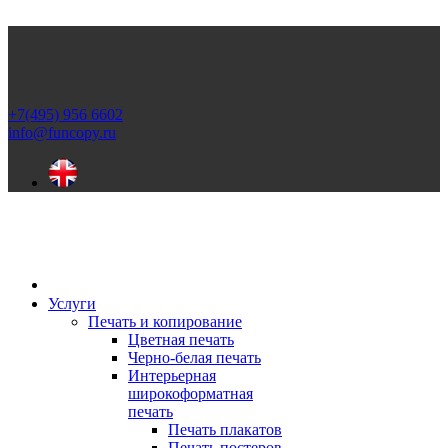
+7(495) 956 6602
info@funcopy.ru
Услуги
Печать и копирование
Цветная печать
Черно-белая печать
Интерьерная
широкоформатная
печать
Печать плакатов
Печать постеров