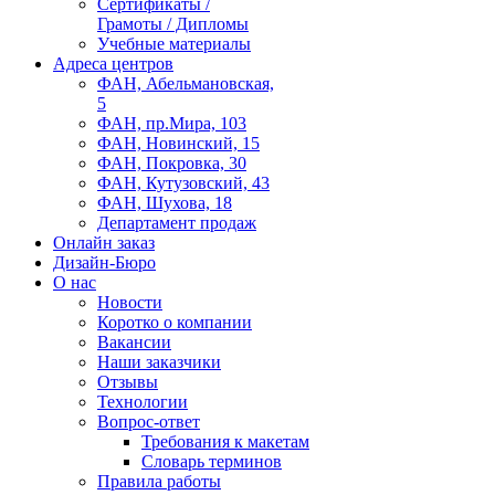
Сертификаты /
Грамоты / Дипломы
Учебные материалы
Адреса центров
ФАН, Абельмановская,
5
ФАН, пр.Мира, 103
ФАН, Новинский, 15
ФАН, Покровка, 30
ФАН, Кутузовский, 43
ФАН, Шухова, 18
Департамент продаж
Онлайн заказ
Дизайн-Бюро
О нас
Новости
Коротко о компании
Вакансии
Наши заказчики
Отзывы
Технологии
Вопрос-ответ
Требования к макетам
Словарь терминов
Правила работы