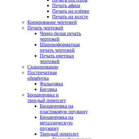
Печать афиш
Печать на плёнке
Печать на холсте
Копирование чертежей
Печать чертежей
Черно-белая печать
чертежей
Широкоформатная
печать чертежей
Печать цветных
чертежей
Сканирование
Постпечатная
обработка
Фальцовка
Биговка
Брошюровка и
твердый переплет
Брошюровка на
пластиковую пружину
Брошюровка на
металлическую
пружину
Твердый переплет