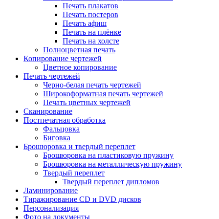
Печать плакатов
Печать постеров
Печать афиш
Печать на плёнке
Печать на холсте
Полноцветная печать
Копирование чертежей
Цветное копирование
Печать чертежей
Черно-белая печать чертежей
Широкоформатная печать чертежей
Печать цветных чертежей
Сканирование
Постпечатная обработка
Фальцовка
Биговка
Брошюровка и твердый переплет
Брошюровка на пластиковую пружину
Брошюровка на металлическую пружину
Твердый переплет
Твердый переплет дипломов
Ламинирование
Тиражирование CD и DVD дисков
Персонализация
Фото на документы