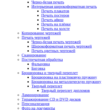
Черно-белая печать
Интерьерная широкоформатная печать
Печать плакатов
Печать постеров
Печать афиш
Печать на плёнке
Печать на холсте
Копирование чертежей
Печать чертежей
Черно-белая печать чертежей
Широкоформатная печать чертежей
Печать цветных чертежей
Сканирование
Постпечатная обработка
Фальцовка
Биговка
Брошюровка и твердый переплет
Брошюровка на пластиковую пружину
Брошюровка на металлическую пружину
Твердый переплет
Твердый переплет дипломов
Ламинирование
Тиражирование CD и DVD дисков
Персонализация
Фото на документы