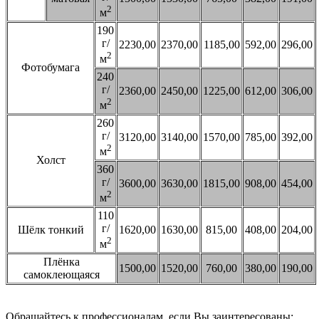
2
м
190
г/
2230,00
2370,00
1185,00
592,00
296,00
2
м
Фотобумага
240
г/
2360,00
2450,00
1225,00
612,00
306,00
2
м
260
г/
3120,00
3140,00
1570,00
785,00
392,00
2
м
Холст
360
г/
3600,00
3630,00
1815,00
908,00
454,00
2
м
110
г/
Шёлк тонкий
1620,00
1630,00
815,00
408,00
204,00
2
м
Плёнка
1500,00
1520,00
760,00
380,00
190,00
самоклеющаяся
Обращайтесь к профессионалам, если Вы заинтересованы: