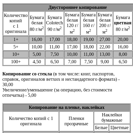
Двустороннее копирование
Бумага
Бумага
Бумага
Количество
Бумага
Бумага
Бумага
белая
белая
белая
копий
белая
Colotech
цветная
120 г/
160 г/
200 г/
с 1
2
2
2
80 г/м
90 г/м
80 г/м
2
2
2
оригинала
м
м
м
1+
16,00
17,00
18,00
19,00
27,00
20,00
5+
10,00
11,00
17,00
18,00
22,00
16,00
10+
5,00
7,50
10,00
11,00
13,00
8,00
100+
4,50
6,50
7,00
7,50
9,00
6,50
Копирование со стекла
(в том числе: книг, паспортов,
справок, оригиналов ветхих и нестандартного формата) -
30,00
Увеличение/уменьшение (за операцию, без стоимости
отпечатка) - 5,00
Копирование на пленке, наклейках
Наклейки
Количество копий с 1
Пленки
бумажные
оригинала
прозрачные
Белые
Цветные