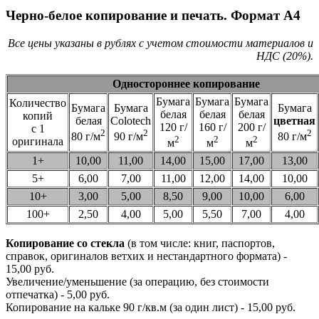
Черно-белое копирование и печать. Формат А4
Все цены указаны в рублях с учетом стоимости материалов и
НДС (20%).
Одностороннее копирование
Бумага
Бумага
Бумага
Количество
Бумага
Бумага
Бумага
белая
белая
белая
копий
белая
Colotech
цветная
120 г/
160 г/
200 г/
с 1
2
2
2
80 г/м
90 г/м
80 г/м
2
2
2
оригинала
м
м
м
1+
10,00
11,00
14,00
15,00
17,00
13,00
5+
6,00
7,00
11,00
12,00
14,00
10,00
10+
3,00
5,00
8,50
9,00
10,00
6,00
100+
2,50
4,00
5,00
5,50
7,00
4,00
Копирование со стекла
(в том числе: книг, паспортов,
справок, оригиналов ветхих и нестандартного формата) -
15,00 руб.
Увеличение/уменьшение (за операцию, без стоимости
отпечатка) - 5,00 руб.
Копирование на кальке 90 г/кв.м (за один лист) - 15,00 руб.