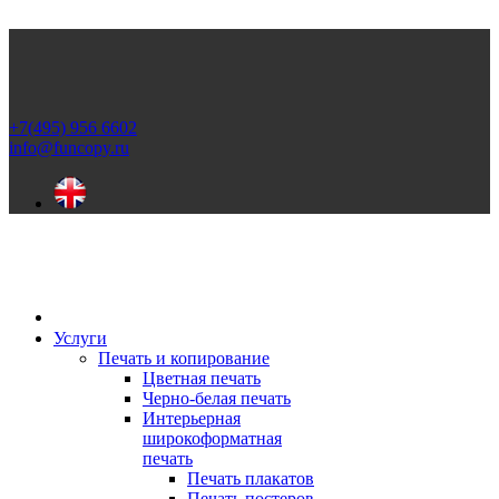
+7(495) 956 6602
info@funcopy.ru
Услуги
Печать и копирование
Цветная печать
Черно-белая печать
Интерьерная
широкоформатная
печать
Печать плакатов
Печать постеров