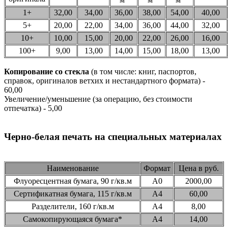
1+
32,00
34,00
36,00
38,00
54,00
40,00
5+
20,00
22,00
34,00
36,00
44,00
32,00
10+
10,00
15,00
20,00
22,00
26,00
16,00
100+
9,00
13,00
14,00
15,00
18,00
13,00
Копирование со стекла
(в том числе: книг, паспортов,
справок, оригиналов ветхих и нестандартного формата) -
60,00
Увеличение/уменьшение (за операцию, без стоимости
отпечатка) - 5,00
Черно-белая печать на специальных материалах
Наименование
Формат
Цена в руб.
Флуоресцентная бумага, 90 г/кв.м
А0
2000,00
Сертификатная бумага, 115 г/кв.м
А4
60,00
Разделители, 160 г/кв.м
А4
8,00
Самокопирующаяся бумага*
А4
14,00