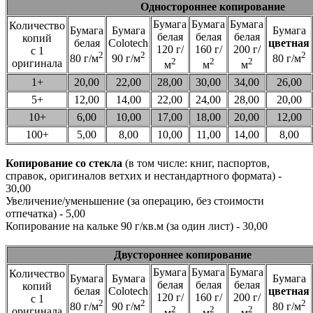
Одностороннее копирование
Бумага
Бумага
Бумага
Количество
Бумага
Бумага
Бумага
белая
белая
белая
копий
белая
Colotech
цветная
120 г/
160 г/
200 г/
с 1
2
2
2
80 г/м
90 г/м
80 г/м
2
2
2
оригинала
м
м
м
1+
20,00
22,00
28,00
30,00
34,00
26,00
5+
12,00
14,00
22,00
24,00
28,00
20,00
10+
6,00
10,00
17,00
18,00
20,00
12,00
100+
5,00
8,00
10,00
11,00
14,00
8,00
Копирование со стекла
(в том числе: книг, паспортов,
справок, оригиналов ветхих и нестандартного формата) -
30,00
Увеличение/уменьшение (за операцию, без стоимости
отпечатка) - 5,00
Копирование на кальке 90 г/кв.м (за один лист) - 30,00
Двустороннее копирование
Бумага
Бумага
Бумага
Количество
Бумага
Бумага
Бумага
белая
белая
белая
копий
белая
Colotech
цветная
120 г/
160 г/
200 г/
с 1
2
2
2
80 г/м
90 г/м
80 г/м
2
2
2
оригинала
м
м
м