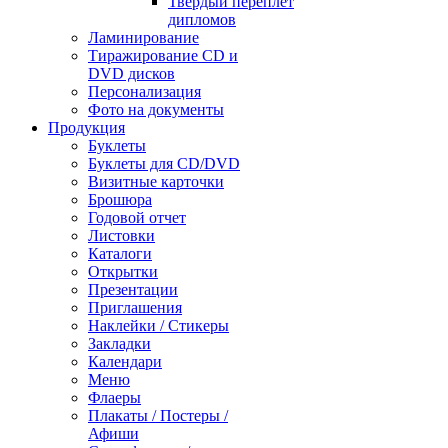
Твердый переплет
дипломов
Ламинирование
Тиражирование CD и
DVD дисков
Персонализация
Фото на документы
Продукция
Буклеты
Буклеты для CD/DVD
Визитные карточки
Брошюра
Годовой отчет
Листовки
Каталоги
Открытки
Презентации
Приглашения
Наклейки / Стикеры
Закладки
Календари
Меню
Флаеры
Плакаты / Постеры /
Афиши