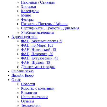
Наклейки / Стикеры
Закладки
Календари
Меню
Флаеры
Плакаты / Постеры / Афиши
Сертификаты / Грамоты / Дипломы
Учебные материалы
Адреса центров
ФАН, Абельмановская, 5
ФАН, пр.Мира, 103
ФАН, Новинский, 15
ФАН, Покровка, 30
ФАН, Кутузовский, 43
ФАН, Шухова, 18
Департамент продаж
Онлайн заказ
Дизайн-Бюро
О нас
Новости
Коротко о компании
Вакансии
Наши заказчики
Отзывы
Технологии