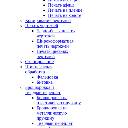
Печать афиш
Печать на плёнке
Печать на холсте
Копирование чертежей
Печать чертежей
Черно-белая печать
чертежей
Широкоформатная
печать чертежей
Печать цветных
чертежей
Сканирование
Постпечатная
обработка
Фальцовка
Биговка
Брошюровка и
твердый переплет
Брошюровка на
пластиковую пружину
Брошюровка на
металлическую
пружину
Твердый переплет