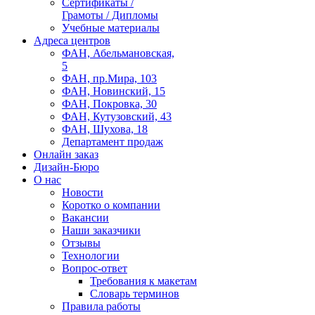
Сертификаты /
Грамоты / Дипломы
Учебные материалы
Адреса центров
ФАН, Абельмановская,
5
ФАН, пр.Мира, 103
ФАН, Новинский, 15
ФАН, Покровка, 30
ФАН, Кутузовский, 43
ФАН, Шухова, 18
Департамент продаж
Онлайн заказ
Дизайн-Бюро
О нас
Новости
Коротко о компании
Вакансии
Наши заказчики
Отзывы
Технологии
Вопрос-ответ
Требования к макетам
Словарь терминов
Правила работы