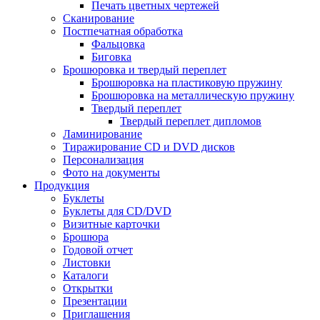
Печать цветных чертежей
Сканирование
Постпечатная обработка
Фальцовка
Биговка
Брошюровка и твердый переплет
Брошюровка на пластиковую пружину
Брошюровка на металлическую пружину
Твердый переплет
Твердый переплет дипломов
Ламинирование
Тиражирование CD и DVD дисков
Персонализация
Фото на документы
Продукция
Буклеты
Буклеты для CD/DVD
Визитные карточки
Брошюра
Годовой отчет
Листовки
Каталоги
Открытки
Презентации
Приглашения